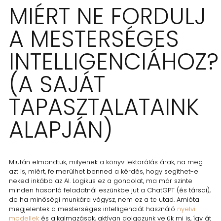
MIÉRT NE FORDULJ
A MESTERSÉGES
INTELLIGENCIÁHOZ?
(A SAJÁT
TAPASZTALATAINK
ALAPJÁN)
Miután elmondtuk, milyenek a könyv lektorálás árak, na meg
azt is, miért, felmerülhet benned a kérdés, hogy segíthet-e
neked inkább az AI. Logikus ez a gondolat, ma már szinte
minden hasonló feladatnál eszünkbe jut a ChatGPT (és társai),
de ha minőségi munkára vágysz, nem ez a te utad. Amióta
megjelentek a mesterséges intelligenciát használó
nyelvi
modellek
és alkalmazások, aktívan dolgozunk velük mi is, így át