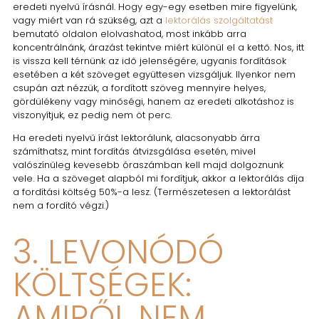
eredeti nyelvű írásnál. Hogy egy-egy esetben mire figyelünk,
vagy miért van rá szükség, azt a
lektorálás szolgáltatást
bemutató oldalon elolvashatod, most inkább arra
koncentrálnánk, árazást tekintve miért különül el a kettő. Nos, itt
is vissza kell térnünk az idő jelenségére, ugyanis fordítások
esetében a két szöveget együttesen vizsgáljuk. Ilyenkor nem
csupán azt nézzük, a fordított szöveg mennyire helyes,
gördülékeny vagy minőségi, hanem az eredeti alkotáshoz is
viszonyítjuk, ez pedig nem öt perc.
Ha eredeti nyelvű írást lektorálunk, alacsonyabb árra
számíthatsz, mint fordítás átvizsgálása esetén, mivel
valószínűleg kevesebb óraszámban kell majd dolgoznunk
vele. Ha a szöveget alapból mi fordítjuk, akkor a lektorálás díja
a fordítási költség 50%-a lesz. (Természetesen a lektorálást
nem a fordító végzi.)
3. LEVONÓDÓ
KÖLTSÉGEK:
AMIRŐL NEM