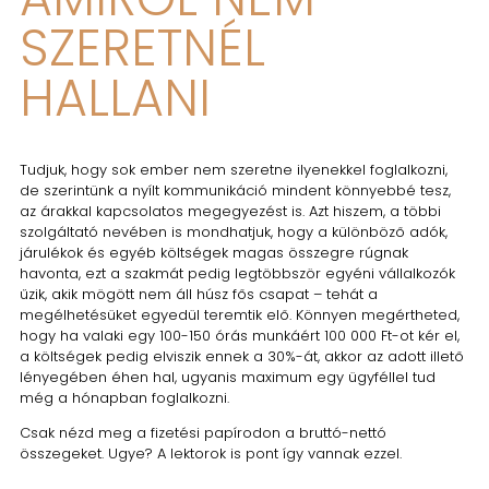
SZERETNÉL
HALLANI
Tudjuk, hogy sok ember nem szeretne ilyenekkel foglalkozni,
de szerintünk a nyílt kommunikáció mindent könnyebbé tesz,
az árakkal kapcsolatos megegyezést is. Azt hiszem, a többi
szolgáltató nevében is mondhatjuk, hogy a különböző adók,
járulékok és egyéb költségek magas összegre rúgnak
havonta, ezt a szakmát pedig legtöbbször egyéni vállalkozók
űzik, akik mögött nem áll húsz fős csapat – tehát a
megélhetésüket egyedül teremtik elő. Könnyen megértheted,
hogy ha valaki egy 100-150 órás munkáért 100 000 Ft-ot kér el,
a költségek pedig elviszik ennek a 30%-át, akkor az adott illető
lényegében éhen hal, ugyanis maximum egy ügyféllel tud
még a hónapban foglalkozni.
Csak nézd meg a fizetési papírodon a bruttó-nettó
összegeket. Ugye? A lektorok is pont így vannak ezzel.