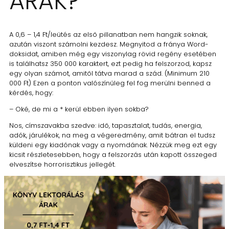
ÁRAK?
A 0,6 – 1,4 Ft/leütés az első pillanatban nem hangzik soknak,
azután viszont számolni kezdesz. Megnyitod a fránya Word-
doksidat, amiben még egy viszonylag rövid regény esetében
is találhatsz 350 000 karaktert, ezt pedig ha felszorzod, kapsz
egy olyan számot, amitől tátva marad a szád. (Minimum 210
000 Ft) Ezen a ponton valószínűleg fel fog merülni benned a
kérdés, hogy:
– Oké, de mi a * kerül ebben ilyen sokba?
Nos, címszavakba szedve: idő, tapasztalat, tudás, energia,
adók, járulékok, na meg a végeredmény, amit bátran el tudsz
küldeni egy kiadónak vagy a nyomdának. Nézzük meg ezt egy
kicsit részletesebben, hogy a felszorzás után kapott összeged
elveszítse horrorisztikus jellegét.