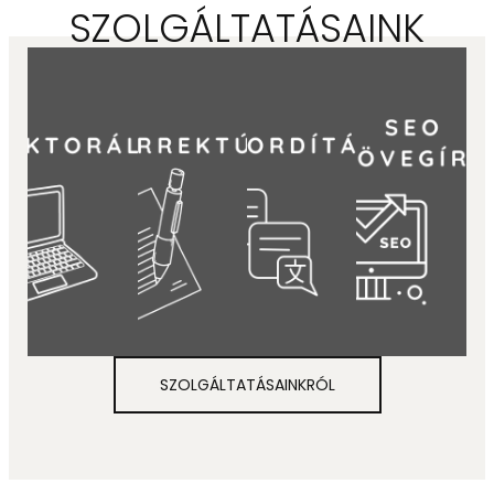
SZOLGÁLTATÁSAINK
SEO
LEKTORÁLÁS
KORREKTÚRA
FORDÍTÁS
SZÖVEGÍ
Stilisztika
Helyesírás
Regények
Szakmaiság
Webáruháza
Nyelvhelyesség
Szakdolgozat
Nyelvi
Weboldalakn
Tipográfia
Szakkönyv
pontosság
Ügynökségek
SZOLGÁLTATÁSAINKRÓL