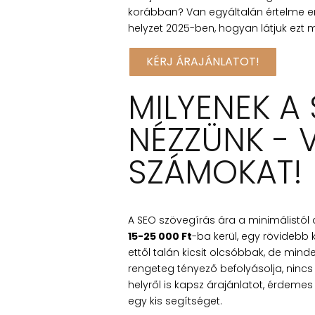
korábban? Van egyáltalán értelme e
helyzet 2025-ben, hogyan látjuk ezt 
KÉRJ ÁRAJÁNLATOT!
MILYENEK A
NÉZZÜNK - 
SZÁMOKAT!
A SEO szövegírás ára a minimálistól 
15-25 000 Ft
-ba kerül, egy rövidebb
ettől talán kicsit olcsóbbak, de min
rengeteg tényező befolyásolja, nincs
helyről is kapsz árajánlatot, érdem
egy kis segítséget.