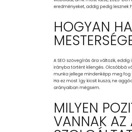
eredményeket, addig pedig lesznek hu
HOGYAN HAT
MESTERSÉGE
A SEO szövegírás ára változik, eddig
irányba történt kilengés. Olcsóbbá v
munka jellege mindenképp meg fog vá
Ha ez most így kicsit kusza, ne aggód
arányaiban mégsem.
MILYEN POZI
VANNAK AZ 