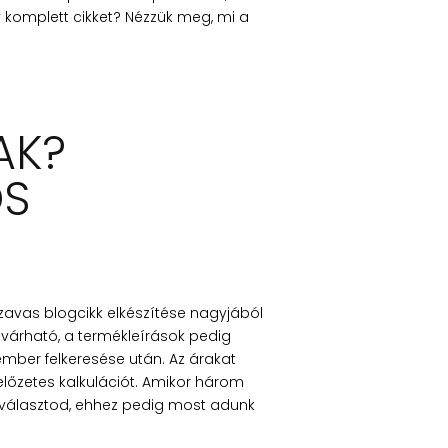
 komplett cikket? Nézzük meg, mi a
AK?
OS
szavas blogcikk elkészítése nagyjából
rható, a termékleírások pedig
ember felkeresése után. Az árakat
előzetes kalkulációt. Amikor három
t választod, ehhez pedig most adunk