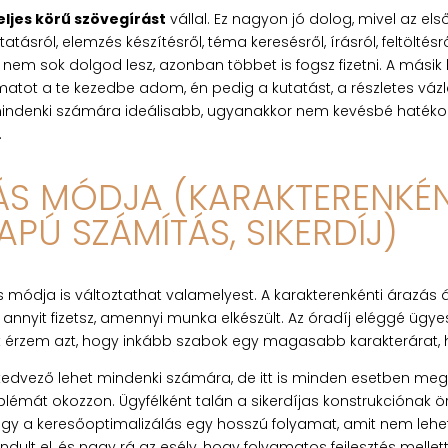
eljes körű szövegírást
vállal. Ez nagyon jó dolog, mivel az el
ásról, elemzés készítésről, téma keresésről, írásról, feltöltésr
 nem sok dolgod lesz, azonban többet is fogsz fizetni. A másik
matot a te kezedbe adom, én pedig a kutatást, a részletes vázlat
, mindenki számára ideálisabb, ugyanakkor nem kevésbé hatékony
.
ÁS MÓDJA (KARAKTERENKÉN
APÚ SZÁMÍTÁS, SIKERDÍJ)
s módja is változtathat valamelyest. A karakterenkénti áraz
nnyit fizetsz, amennyi munka elkészült. Az óradíj eléggé ügye
érzem azt, hogy inkább szabok egy magasabb karakterárat, 
kedvező lehet mindenki számára, de itt is minden esetben meg 
mát okozzon. Ügyfélként talán a sikerdíjas konstrukciónak örü
ogy a keresőoptimalizálás egy hosszú folyamat, amit nem lehet 
ndult el, és nagy rá az esély, hogy folyamatos fejlesztés melle