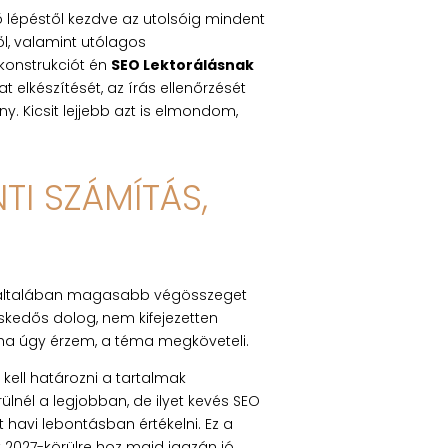
ső lépéstől kezdve az utolsóig mindent
ől, valamint utólagos
 konstrukciót én
SEO Lektorálásnak
 elkészítését, az írás ellenőrzését
. Kicsit lejjebb azt is elmondom,
TI SZÁMÍTÁS,
ás általában magasabb végösszeget
skedős dolog, nem kifejezetten
ha úgy érzem, a téma megköveteli.
kell határozni a tartalmak
lnél a legjobban, de ilyet kevés SEO
havi lebontásban értékelni. Ez a
tt 2027-körülre hoz majd igazán jó