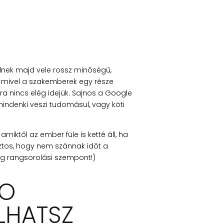
lnek majd vele rossz minőségű,
mivel a szakemberek egy része
ra nincs elég idejük. Sajnos a Google
mindenki veszi tudomásul, vagy köti
miktől az ember füle is ketté áll, ha
iztos, hogy nem szánnak időt a
dig rangsorolási szempont!)
EO
LHATSZ