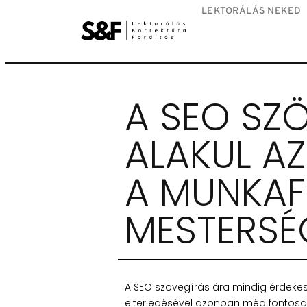
LEKTORÁLÁS NEKED
A SEO SZ
ALAKUL A
A MUNKA
MESTERSÉG
A SEO szövegírás ára mindig érdekes
elterjedésével azonban még fontosab