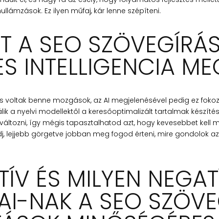
llámzások. Ez ilyen műfaj, kár lenne szépíteni.
 A SEO SZÖVEGÍRÁS
S INTELLIGENCIA ME
 is voltak benne mozgások, az AI megjelenésével pedig ez fokoz
álik a nyelvi modellektől a keresőoptimalizált tartalmak készí
ltozni, így mégis tapasztalhatod azt, hogy kevesebbet kell 
j, lejjebb görgetve jobban meg fogod érteni, mire gondolok azz
TÍV ÉS MILYEN NEGAT
AI-NAK A SEO SZÖVE