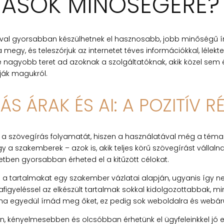
TÁSOK MINŐSÉGÉRE?
tával gyorsabban készülhetnek el hasznosabb, jobb minőségű 
gy, és teleszórjuk az internetet téves információkkal, lélekt
de nagyobb teret ad azoknak a szolgáltatóknak, akik közel sem 
tják magukról.
ÁS ÁRAK ÉS AI: A POZITÍV R
ni a szövegírás folyamatát, hiszen a használatával még a téma 
y a szakemberek – azok is, akik teljes körű szövegírást vállal
etben gyorsabban érheted el a kitűzött célokat.
od a tartalmakat egy szakember vázlatai alapján, ugyanis így n
afigyeléssel az elkészült tartalmak sokkal kidolgozottabbak, m
ha egyedül írnád meg őket, ez pedig sok weboldalra és webár
 kényelmesebben és olcsóbban érhetünk el ügyfeleinkkel jó e