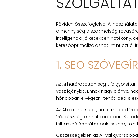
SZOLGÁLTA
Röviden összefoglalva: AI használa
a mennyiség a szakmaiság rovására me
intelligencia jó kezekben hatékony, 
keresőoptimalizáláshoz, mint azt állí
1. SEO SZÖVEGÍR
Az AI határozottan segít felgyorsíta
vesz igénybe. Ennek nagy előnye, hog
hónapban elvégezni, tehát ideális es
Az AI akkor is segít, ha te magad ír
íráskészségre, mint korábban. Kis od
felhasználóbarátabbak lesznek, mint
Összességében az AI-val gyorsabban,