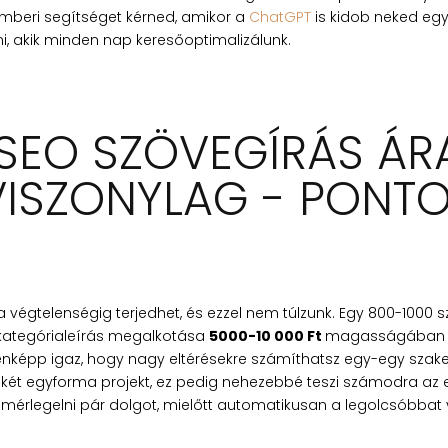
mberi segítséget kérned, amikor a
ChatGPT
is kidob neked egy
mi, akik minden nap keresőoptimalizálunk.
 SEO SZÖVEGÍRÁS ÁR
VISZONYLAG - PONT
a végtelenségig terjedhet, és ezzel nem túlzunk. Egy 800-1000 
 kategórialeírás megalkotása
5000-10 000 Ft
magasságában vá
denképp igaz, hogy nagy eltérésekre számíthatsz egy-egy szak
 két egyforma projekt, ez pedig nehezebbé teszi számodra az 
es mérlegelni pár dolgot, mielőtt automatikusan a legolcsóbba