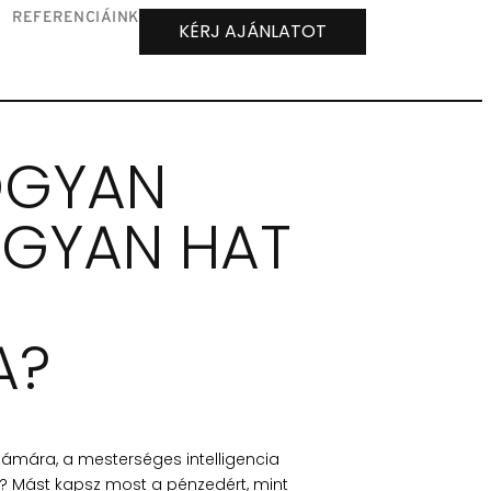
REFERENCIÁINK
KÉRJ AJÁNLATOT
OGYAN
OGYAN HAT
A?
ámára, a mesterséges intelligencia
? Mást kapsz most a pénzedért, mint