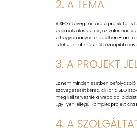
2. A TÉMA
A SEO szövegírás ára a projekttől is
optimalizálása a cél, az valószínűle
a hagyományos modellben – amikor a
is lehet, mint más, hétköznapibb any
3. A PROJEKT JE
Ez nem minden esetben befolyásoló t
szövegezését kéred, akkor a SEO szöve
meg kell terveznie a weboldal oldalstru
Egy ilyen jellegű, komplex projekt á
4. A SZOLGÁLT