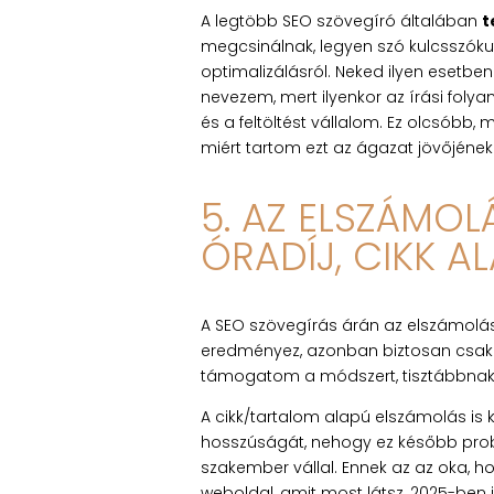
A legtöbb SEO szövegíró általában
t
megcsinálnak, legyen szó kulcsszókutat
optimalizálásról. Neked ilyen esetben
nevezem, mert ilyenkor az írási folya
és a feltöltést vállalom. Ez olcsóbb
miért tartom ezt az ágazat jövőjének
5. AZ ELSZÁMOL
ÓRADÍJ, CIKK AL
A SEO szövegírás árán az elszámolá
eredményez, azonban biztosan csak a
támogatom a módszert, tisztábbnak 
A cikk/tartalom alapú elszámolás is 
hosszúságát, nehogy ez később problé
szakember vállal. Ennek az az oka, h
weboldal, amit most látsz, 2025-ben i