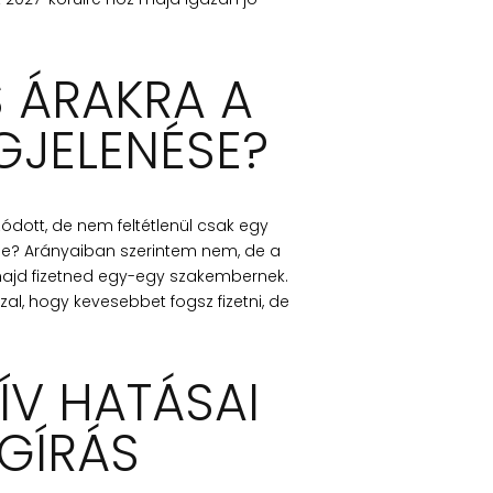
 ÁRAKRA A
GJELENÉSE?
ódott, de nem feltétlenül csak egy
tése? Arányaiban szerintem nem, de a
majd fizetned egy-egy szakembernek.
al, hogy kevesebbet fogsz fizetni, de
ÍV HATÁSAI
GÍRÁS