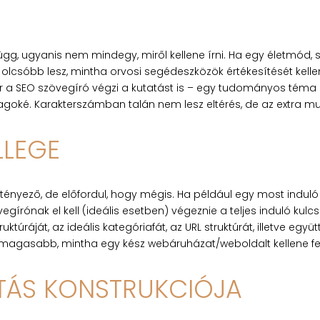
 függ, ugyanis nem mindegy, miről kellene írni. Ha egy életmód,
g olcsóbb lesz, mintha orvosi segédeszközök értékesítését kell
 SEO szövegíró végzi a kutatást is – egy tudományos téma 
agoké. Karakterszámban talán nem lesz eltérés, de az extra mun
LLEGE
ényező, de előfordul, hogy mégis. Ha például egy most induló
gírónak el kell (ideális esetben) végeznie a teljes induló kul
ktúráját, az ideális kategóriafát, az URL struktúrát, illetve egy
ra magasabb, mintha egy kész webáruházat/weboldalt kellene fe
ATÁS KONSTRUKCIÓJA