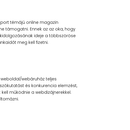
 sport témájú online magazin
ene támogatni. Ennek az az oka, hogy
kidolgozásának ideje a többszöröse
kaidőt meg kell fizetni.
 weboldal/webáruház teljes
csszókutatást és konkurencia elemzést,
ütt kell működnie a webdizájnerekkel.
ltornázni.