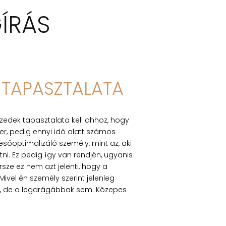
ÍRÁS
R TAPASZTALATA
izedek tapasztalata kell ahhoz, hogy
r, pedig ennyi idő alatt számos
sőoptimalizáló személy, mint az, aki
i. Ez pedig így van rendjén, ugyanis
ze ez nem azt jelenti, hogy a
ivel én személy szerint jelenleg
k, de a legdrágábbak sem. Közepes