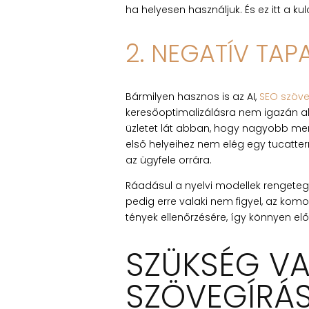
ha helyesen használjuk. És ez itt a kul
2. NEGATÍV TAP
Bármilyen hasznos is az AI,
SEO szöve
keresőoptimalizálásra nem igazán 
üzletet lát abban, hogy nagyobb menn
első helyeihez nem elég egy tucatterm
az ügyfele orrára.
Ráadásul a nyelvi modellek rengeteg t
pedig erre valaki nem figyel, az kom
tények ellenőrzésére, így könnyen el
SZÜKSÉG VA
SZÖVEGÍRÁ