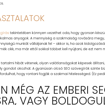
cs.
ASZTALATOK
gírás
tekintetében könnyen vezethet oda, hogy gyorsan készü
alkalmas anyagok. A mennyiség a szakmaiság rovására megy, 
yiségű munkát vállaljanak fel – akkor is, ha azok kidolgozásá
ék cikk, ma már ettől sokkal többet kell nyújtani, de ezt nem 
artalmi hibát vétenek, olyan valótlanságokat képesek állítani, a
oly gondot okozhat. A gyanúsan olcsó SEO szövegírók szinte b
őfordulhat, hogy rontani fogják a szakmai hitelességed. (Ez pe
N MÉG AZ EMBERI S
SRA, VAGY BOLDOGU