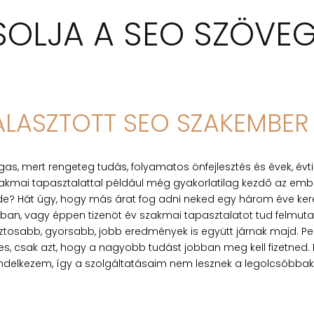
SOLJA A SEO SZÖVEG
VÁLASZTOTT SEO SZAKEMBE
gas, mert rengeteg tudás, folyamatos önfejlesztés és évek, évt
zakmai tapasztalattal például még gyakorlatilag kezdő az embe
 ide? Hát úgy, hogy más árat fog adni neked egy három éve kere
an, vagy éppen tizenöt év szakmai tapasztalatot tud felmutatn
tosabb, gyorsabb, jobb eredmények is együtt járnak majd. Pers
s, csak azt, hogy a nagyobb tudást jobban meg kell fizetned. M
ndelkezem, így a szolgáltatásaim nem lesznek a legolcsóbba