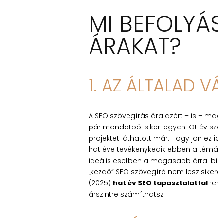
MI BEFOLYÁ
ÁRAKAT?
1. AZ ÁLTALAD 
A SEO szövegírás ára azért – is – ma
pár mondatból siker legyen. Öt év s
projektet láthatott már. Hogy jön ez
hat éve tevékenykedik ebben a témáb
ideális esetben a magasabb árral biz
„kezdő” SEO szövegíró nem lesz sikere
(2025)
hat év SEO tapasztalattal
re
árszintre számíthatsz.