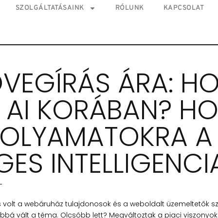
SZOLGÁLTATÁSAINK
RÓLUNK
KAPCSOLAT
ÖVEGÍRÁS ÁRA: H
Z AI KORÁBAN? H
FOLYAMATOKRA A
ES INTELLIGENCI
 volt a webáruház tulajdonosok és a weboldalt üzemeltetők sz
bá vált a téma. Olcsóbb lett? Megváltoztak a piaci viszonyok